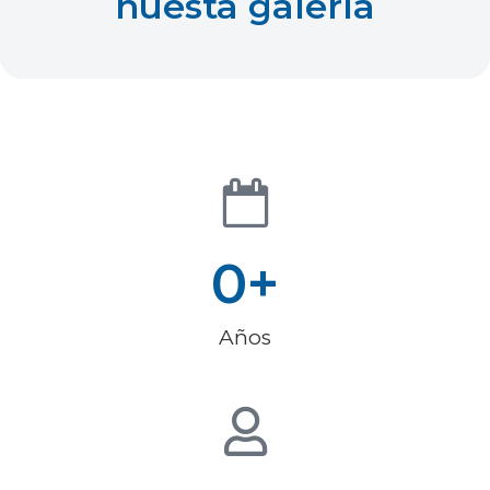
nuesta galería
0
+
Años