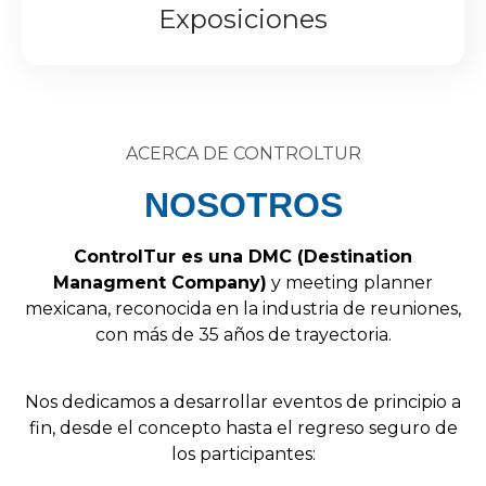
Exposiciones
ACERCA DE CONTROLTUR
NOSOTROS
Control
Tur
es
una
DMC
(
Destination
Managment
Company
)
y
meeting
planner
mexicana,
reconocida
en
la
industria
de
reuniones,
con
más
de
35
años
de
trayectoria.
Nos
dedicamos
a
desarrollar
eventos
de
principio
a
fin,
desde
el
concepto
hasta
el
regreso
seguro
de
los
participantes: