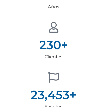
Años
230
+
Clientes
23,453
+
Eventos