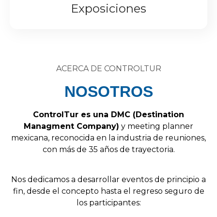
Exposiciones
ACERCA DE CONTROLTUR
NOSOTROS
Control
Tur
es
una
DMC
(
Destination
Managment
Company
)
y
meeting
planner
mexicana,
reconocida
en
la
industria
de
reuniones,
con
más
de
35
años
de
trayectoria.
Nos
dedicamos
a
desarrollar
eventos
de
principio
a
fin,
desde
el
concepto
hasta
el
regreso
seguro
de
los
participantes: