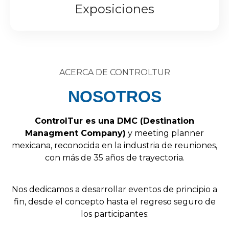
Exposiciones
ACERCA DE CONTROLTUR
NOSOTROS
Control
Tur
es
una
DMC
(
Destination
Managment
Company
)
y
meeting
planner
mexicana,
reconocida
en
la
industria
de
reuniones,
con
más
de
35
años
de
trayectoria.
Nos
dedicamos
a
desarrollar
eventos
de
principio
a
fin,
desde
el
concepto
hasta
el
regreso
seguro
de
los
participantes: