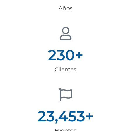
Años
230
+
Clientes
23,453
+
Eventos