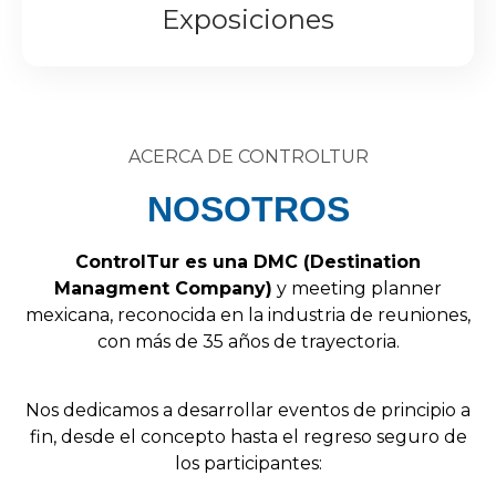
Exposiciones
ACERCA DE CONTROLTUR
NOSOTROS
Control
Tur
es
una
DMC
(
Destination
Managment
Company
)
y
meeting
planner
mexicana,
reconocida
en
la
industria
de
reuniones,
con
más
de
35
años
de
trayectoria.
Nos
dedicamos
a
desarrollar
eventos
de
principio
a
fin,
desde
el
concepto
hasta
el
regreso
seguro
de
los
participantes: