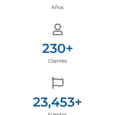
Años
230
+
Clientes
23,453
+
Eventos