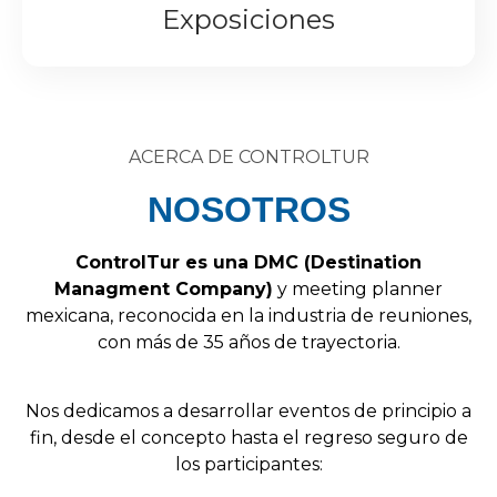
Exposiciones
ACERCA DE CONTROLTUR
NOSOTROS
Control
Tur
es
una
DMC
(
Destination
Managment
Company
)
y
meeting
planner
mexicana,
reconocida
en
la
industria
de
reuniones,
con
más
de
35
años
de
trayectoria.
Nos
dedicamos
a
desarrollar
eventos
de
principio
a
fin,
desde
el
concepto
hasta
el
regreso
seguro
de
los
participantes: