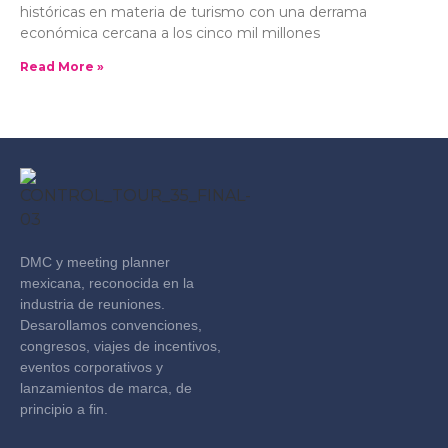
históricas en materia de turismo con una derrama
económica cercana a los cinco mil millones
Read More »
DMC y meeting planner
mexicana, reconocida en la
industria de reuniones.
Desarollamos convenciones,
congresos, viajes de incentivos,
eventos corporativos y
lanzamientos de marca, de
principio a fin.