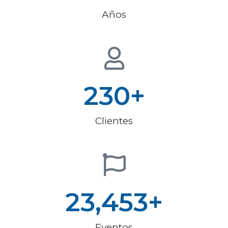
Años
230
+
Clientes
23,453
+
Eventos