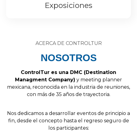
Exposiciones
ACERCA DE CONTROLTUR
NOSOTROS
Control
Tur
es
una
DMC
(
Destination
Managment
Company
)
y
meeting
planner
mexicana,
reconocida
en
la
industria
de
reuniones,
con
más
de
35
años
de
trayectoria.
Nos
dedicamos
a
desarrollar
eventos
de
principio
a
fin,
desde
el
concepto
hasta
el
regreso
seguro
de
los
participantes: