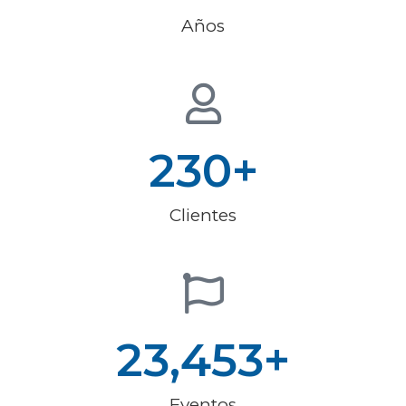
Años
230
+
Clientes
23,453
+
Eventos