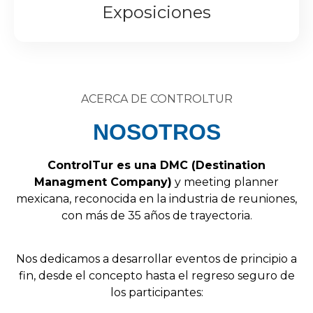
Exposiciones
ACERCA DE CONTROLTUR
NOSOTROS
Control
Tur
es
una
DMC
(
Destination
Managment
Company
)
y
meeting
planner
mexicana,
reconocida
en
la
industria
de
reuniones,
con
más
de
35
años
de
trayectoria.
Nos
dedicamos
a
desarrollar
eventos
de
principio
a
fin,
desde
el
concepto
hasta
el
regreso
seguro
de
los
participantes: