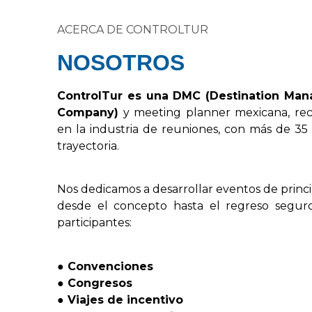
ACERCA DE CONTROLTUR
NOSOTROS
Control
Tur
es
una
DMC
(
Destination
Man
Company
)
y
meeting
planner
mexicana,
re
en
la
industria
de
reuniones,
con
más
de
35
trayectoria.
Nos
dedicamos
a
desarrollar
eventos
de
princ
desde
el
concepto
hasta
el
regreso
segur
participantes:
●
Convenciones
●
Congresos
●
Viajes
de
incentivo