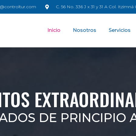
@controltur.com
C. 56 No. 336 J x 31 y 31 A Col. Itzimn
Inicio
Nosotros
Servicios
NTOS EXTRAORDINA
ADOS DE PRINCIPIO A