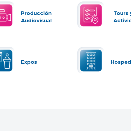
Producción
Tours 
Audiovisual
Activi
Expos
Hosped