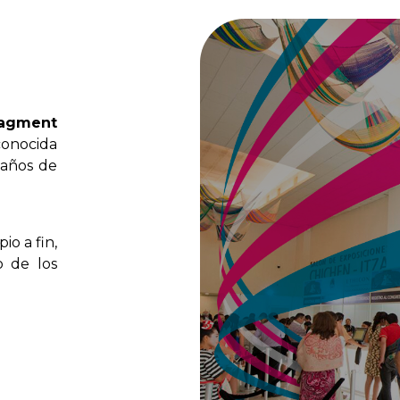
agment
conocida
años
de
ipio
a
fin,
o
de
los