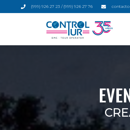
(999) 926 27 23 / (999) 926 27 76
contacto
EVE
CRE