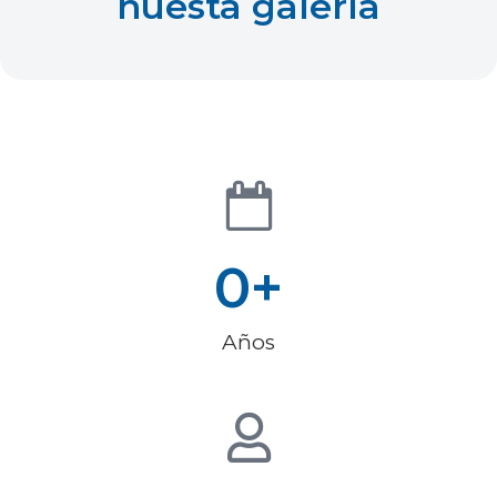
nuesta galería
0
+
Años