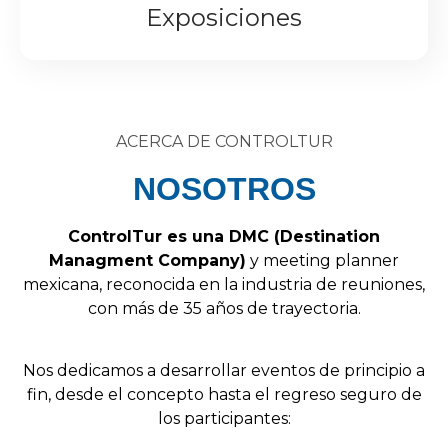
Exposiciones
ACERCA DE CONTROLTUR
NOSOTROS
Control
Tur
es
una
DMC
(
Destination
Managment
Company
)
y
meeting
planner
mexicana,
reconocida
en
la
industria
de
reuniones,
con
más
de
35
años
de
trayectoria.
Nos
dedicamos
a
desarrollar
eventos
de
principio
a
fin,
desde
el
concepto
hasta
el
regreso
seguro
de
los
participantes: