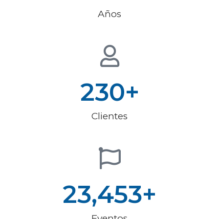
Años
230
+
Clientes
23,453
+
Eventos