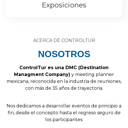
Exposiciones
ACERCA DE CONTROLTUR
NOSOTROS
Control
Tur
es
una
DMC
(
Destination
Managment
Company
)
y
meeting
planner
mexicana,
reconocida
en
la
industria
de
reuniones,
con
más
de
35
años
de
trayectoria.
Nos
dedicamos
a
desarrollar
eventos
de
principio
a
fin,
desde
el
concepto
hasta
el
regreso
seguro
de
los
participantes: