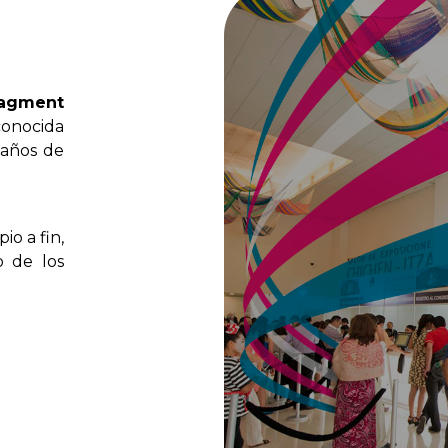
agment
conocida
años
de
ipio
a
fin,
o
de
los