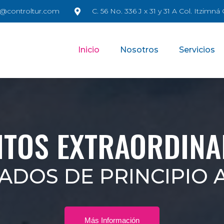
@controltur.com
C. 56 No. 336 J x 31 y 31 A Col. Itzimn
Inicio
Nosotros
Servicios
NTOS EXTRAORDINA
ADOS DE PRINCIPIO A
Más Información