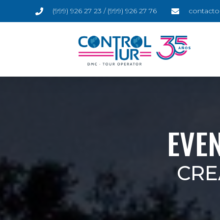
(999) 926 27 23 / (999) 926 27 76
contacto
EVE
CRE