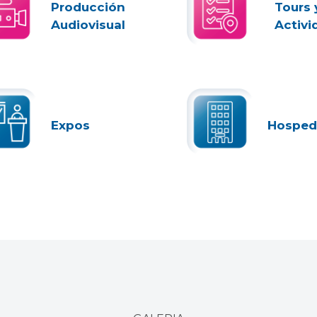
Producción
Tours 
Audiovisual
Activi
Expos
Hosped