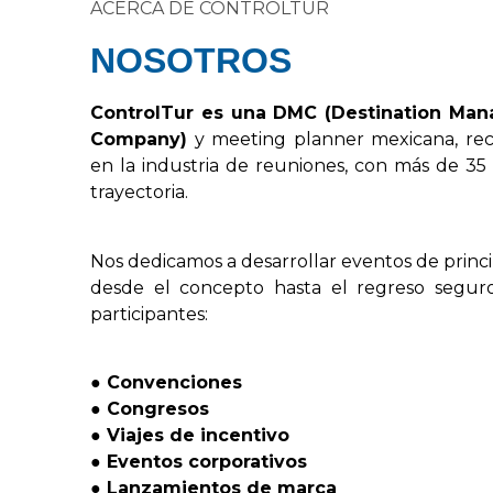
ACERCA DE CONTROLTUR
NOSOTROS
Control
Tur
es
una
DMC
(
Destination
Man
Company
)
y
meeting
planner
mexicana,
re
en
la
industria
de
reuniones,
con
más
de
35
trayectoria.
Nos
dedicamos
a
desarrollar
eventos
de
princ
desde
el
concepto
hasta
el
regreso
segur
participantes:
●
Convenciones
●
Congresos
●
Viajes
de
incentivo
●
Eventos
corporativos
●
Lanzamientos
de
marca