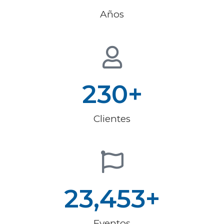
Años
230
+
Clientes
23,453
+
Eventos