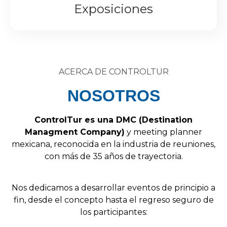
Exposiciones
ACERCA DE CONTROLTUR
NOSOTROS
Control
Tur
es
una
DMC
(
Destination
Managment
Company
)
y
meeting
planner
mexicana,
reconocida
en
la
industria
de
reuniones,
con
más
de
35
años
de
trayectoria.
Nos
dedicamos
a
desarrollar
eventos
de
principio
a
fin,
desde
el
concepto
hasta
el
regreso
seguro
de
los
participantes: