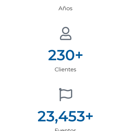
Años
230
+
Clientes
23,453
+
Eventos