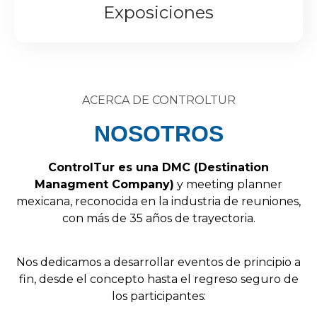
Exposiciones
ACERCA DE CONTROLTUR
NOSOTROS
Control
Tur
es
una
DMC
(
Destination
Managment
Company
)
y
meeting
planner
mexicana,
reconocida
en
la
industria
de
reuniones,
con
más
de
35
años
de
trayectoria.
Nos
dedicamos
a
desarrollar
eventos
de
principio
a
fin,
desde
el
concepto
hasta
el
regreso
seguro
de
los
participantes: