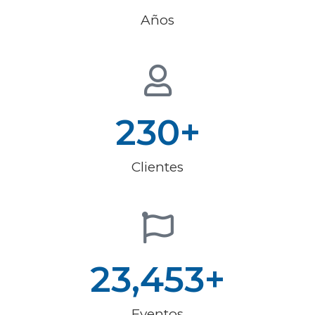
Años
230
+
Clientes
23,453
+
Eventos