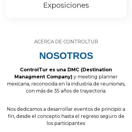
Exposiciones
ACERCA DE CONTROLTUR
NOSOTROS
Control
Tur
es
una
DMC
(
Destination
Managment
Company
)
y
meeting
planner
mexicana,
reconocida
en
la
industria
de
reuniones,
con
más
de
35
años
de
trayectoria.
Nos
dedicamos
a
desarrollar
eventos
de
principio
a
fin,
desde
el
concepto
hasta
el
regreso
seguro
de
los
participantes: