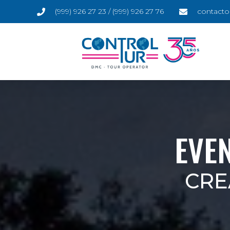
(999) 926 27 23 / (999) 926 27 76
contacto
EVE
CRE