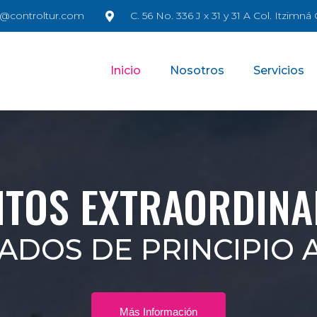
@controltur.com
C. 56 No. 336 J x 31 y 31 A Col. Itzimn
Inicio
Nosotros
Servicios
NTOS EXTRAORDINA
ADOS DE PRINCIPIO A
Más Información