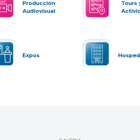
Producción
Tours 
Audiovisual
Activi
Expos
Hosped