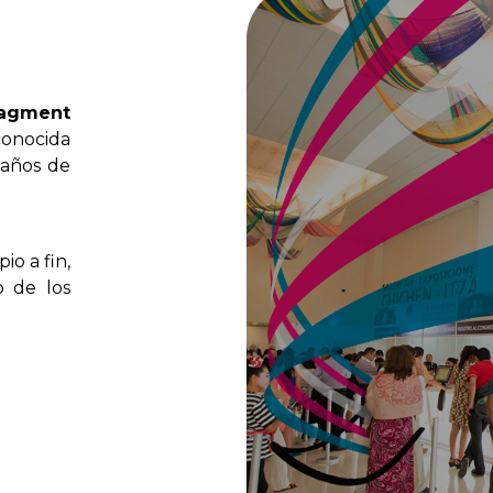
agment
conocida
años
de
ipio
a
fin,
o
de
los