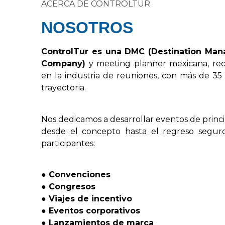
ACERCA DE CONTROLTUR
NOSOTROS
Control
Tur
es
una
DMC
(
Destination
Man
Company
)
y
meeting
planner
mexicana,
re
en
la
industria
de
reuniones,
con
más
de
35
trayectoria.
Nos
dedicamos
a
desarrollar
eventos
de
princ
desde
el
concepto
hasta
el
regreso
segur
participantes:
●
Convenciones
●
Congresos
●
Viajes
de
incentivo
●
Eventos
corporativos
●
Lanzamientos
de
marca