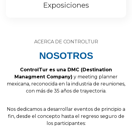
Exposiciones
ACERCA DE CONTROLTUR
NOSOTROS
Control
Tur
es
una
DMC
(
Destination
Managment
Company
)
y
meeting
planner
mexicana,
reconocida
en
la
industria
de
reuniones,
con
más
de
35
años
de
trayectoria.
Nos
dedicamos
a
desarrollar
eventos
de
principio
a
fin,
desde
el
concepto
hasta
el
regreso
seguro
de
los
participantes: