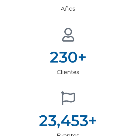
Años
230
+
Clientes
23,453
+
Eventos