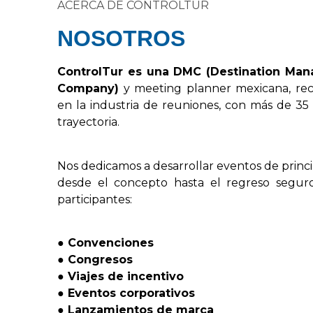
ACERCA DE CONTROLTUR
NOSOTROS
Control
Tur
es
una
DMC
(
Destination
Man
Company
)
y
meeting
planner
mexicana,
re
en
la
industria
de
reuniones,
con
más
de
35
trayectoria.
Nos
dedicamos
a
desarrollar
eventos
de
princ
desde
el
concepto
hasta
el
regreso
segur
participantes:
●
Convenciones
●
Congresos
●
Viajes
de
incentivo
●
Eventos
corporativos
●
Lanzamientos
de
marca