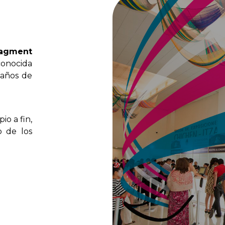
agment
conocida
años
de
ipio
a
fin,
o
de
los