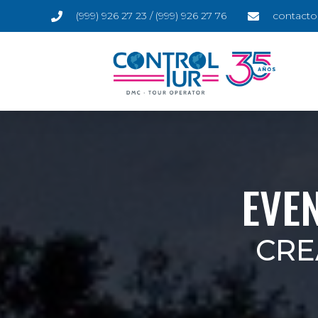
(999) 926 27 23 / (999) 926 27 76
contacto
EVE
CRE