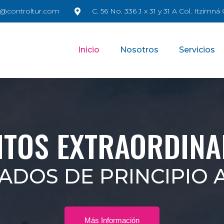
@controltur.com
C. 56 No. 336 J x 31 y 31 A Col. Itzimn
Inicio
Nosotros
Servicios
NTOS EXTRAORDINA
ADOS DE PRINCIPIO A
Más Información