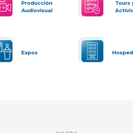
Producción
Tours 
Audiovisual
Activi
Expos
Hosped