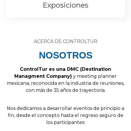
Exposiciones
ACERCA DE CONTROLTUR
NOSOTROS
Control
Tur
es
una
DMC
(
Destination
Managment
Company
)
y
meeting
planner
mexicana,
reconocida
en
la
industria
de
reuniones,
con
más
de
35
años
de
trayectoria.
Nos
dedicamos
a
desarrollar
eventos
de
principio
a
fin,
desde
el
concepto
hasta
el
regreso
seguro
de
los
participantes: