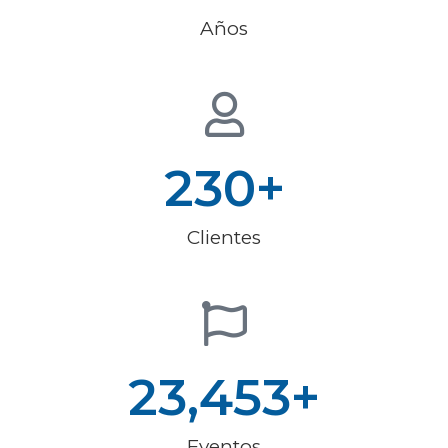
Años
230
+
Clientes
23,453
+
Eventos