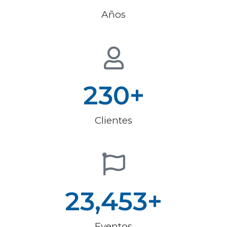
Años
230
+
Clientes
23,453
+
Eventos