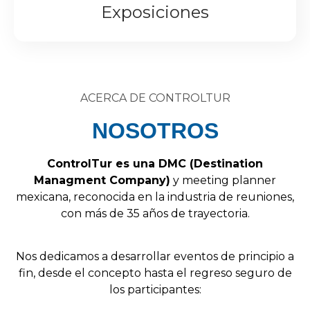
Exposiciones
ACERCA DE CONTROLTUR
NOSOTROS
Control
Tur
es
una
DMC
(
Destination
Managment
Company
)
y
meeting
planner
mexicana,
reconocida
en
la
industria
de
reuniones,
con
más
de
35
años
de
trayectoria.
Nos
dedicamos
a
desarrollar
eventos
de
principio
a
fin,
desde
el
concepto
hasta
el
regreso
seguro
de
los
participantes: