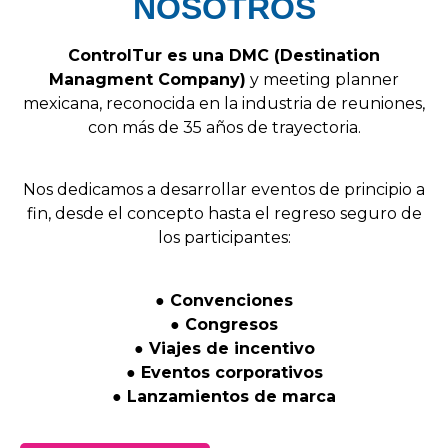
NOSOTROS
Control
Tur
es
una
DMC
(
Destination
Managment
Company
)
y
meeting
planner
mexicana,
reconocida
en
la
industria
de
reuniones,
con
más
de
35
años
de
trayectoria.
Nos
dedicamos
a
desarrollar
eventos
de
principio
a
fin,
desde
el
concepto
hasta
el
regreso
seguro
de
los
participantes:
●
Convenciones
●
Congresos
●
Viajes
de
incentivo
●
Eventos
corporativos
●
Lanzamientos
de
marca