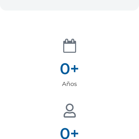
0
+
Años
0
+