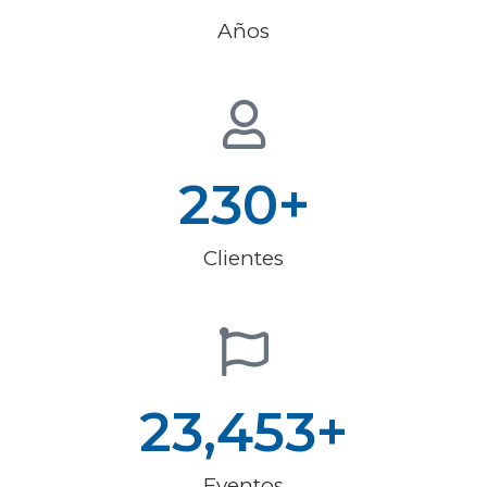
Años
230
+
Clientes
23,453
+
Eventos