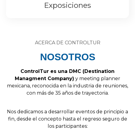
Exposiciones
ACERCA DE CONTROLTUR
NOSOTROS
Control
Tur
es
una
DMC
(
Destination
Managment
Company
)
y
meeting
planner
mexicana,
reconocida
en
la
industria
de
reuniones,
con
más
de
35
años
de
trayectoria.
Nos
dedicamos
a
desarrollar
eventos
de
principio
a
fin,
desde
el
concepto
hasta
el
regreso
seguro
de
los
participantes: