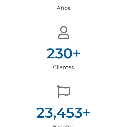
Años
230
+
Clientes
23,453
+
Eventos