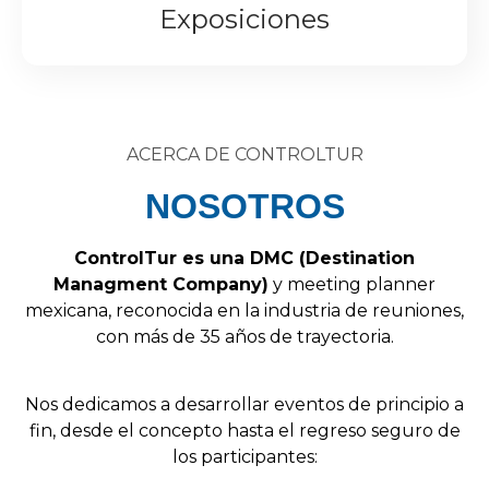
Exposiciones
ACERCA DE CONTROLTUR
NOSOTROS
Control
Tur
es
una
DMC
(
Destination
Managment
Company
)
y
meeting
planner
mexicana,
reconocida
en
la
industria
de
reuniones,
con
más
de
35
años
de
trayectoria.
Nos
dedicamos
a
desarrollar
eventos
de
principio
a
fin,
desde
el
concepto
hasta
el
regreso
seguro
de
los
participantes: