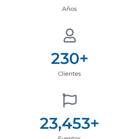
Años
230
+
Clientes
23,453
+
Eventos