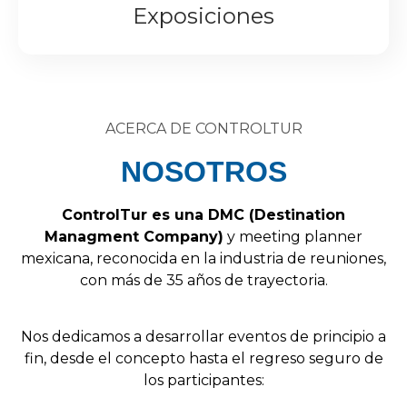
Exposiciones
ACERCA DE CONTROLTUR
NOSOTROS
Control
Tur
es
una
DMC
(
Destination
Managment
Company
)
y
meeting
planner
mexicana,
reconocida
en
la
industria
de
reuniones,
con
más
de
35
años
de
trayectoria.
Nos
dedicamos
a
desarrollar
eventos
de
principio
a
fin,
desde
el
concepto
hasta
el
regreso
seguro
de
los
participantes: