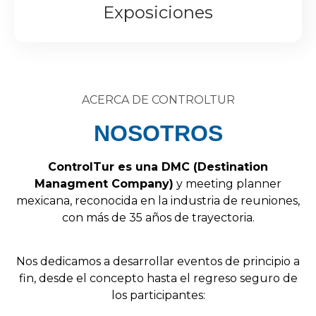
Exposiciones
ACERCA DE CONTROLTUR
NOSOTROS
Control
Tur
es
una
DMC
(
Destination
Managment
Company
)
y
meeting
planner
mexicana,
reconocida
en
la
industria
de
reuniones,
con
más
de
35
años
de
trayectoria.
Nos
dedicamos
a
desarrollar
eventos
de
principio
a
fin,
desde
el
concepto
hasta
el
regreso
seguro
de
los
participantes: