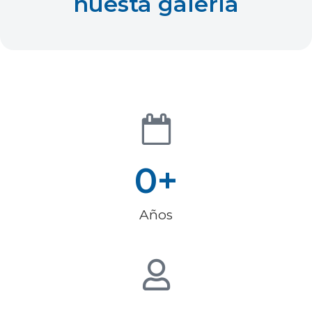
nuesta galería
0
+
Años