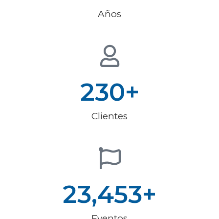
Años
230
+
Clientes
23,453
+
Eventos