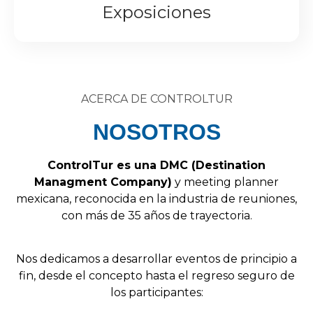
Exposiciones
ACERCA DE CONTROLTUR
NOSOTROS
Control
Tur
es
una
DMC
(
Destination
Managment
Company
)
y
meeting
planner
mexicana,
reconocida
en
la
industria
de
reuniones,
con
más
de
35
años
de
trayectoria.
Nos
dedicamos
a
desarrollar
eventos
de
principio
a
fin,
desde
el
concepto
hasta
el
regreso
seguro
de
los
participantes: