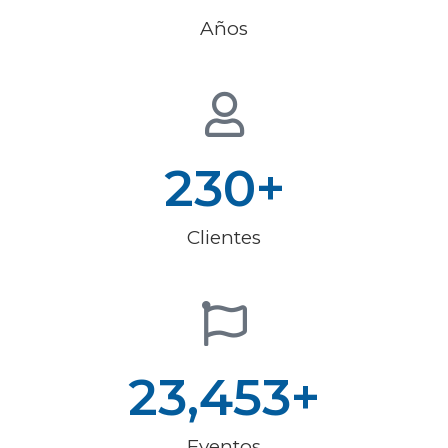
Años
230
+
Clientes
23,453
+
Eventos