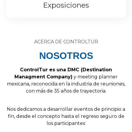
Exposiciones
ACERCA DE CONTROLTUR
NOSOTROS
Control
Tur
es
una
DMC
(
Destination
Managment
Company
)
y
meeting
planner
mexicana,
reconocida
en
la
industria
de
reuniones,
con
más
de
35
años
de
trayectoria.
Nos
dedicamos
a
desarrollar
eventos
de
principio
a
fin,
desde
el
concepto
hasta
el
regreso
seguro
de
los
participantes: