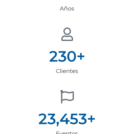
Años
230
+
Clientes
23,453
+
Eventos