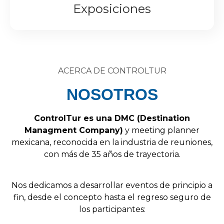
Exposiciones
ACERCA DE CONTROLTUR
NOSOTROS
Control
Tur
es
una
DMC
(
Destination
Managment
Company
)
y
meeting
planner
mexicana,
reconocida
en
la
industria
de
reuniones,
con
más
de
35
años
de
trayectoria.
Nos
dedicamos
a
desarrollar
eventos
de
principio
a
fin,
desde
el
concepto
hasta
el
regreso
seguro
de
los
participantes: