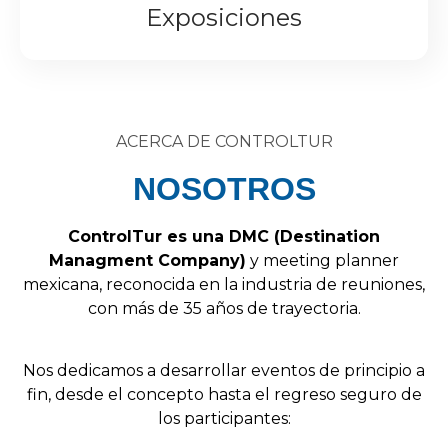
Exposiciones
ACERCA DE CONTROLTUR
NOSOTROS
Control
Tur
es
una
DMC
(
Destination
Managment
Company
)
y
meeting
planner
mexicana,
reconocida
en
la
industria
de
reuniones,
con
más
de
35
años
de
trayectoria.
Nos
dedicamos
a
desarrollar
eventos
de
principio
a
fin,
desde
el
concepto
hasta
el
regreso
seguro
de
los
participantes: