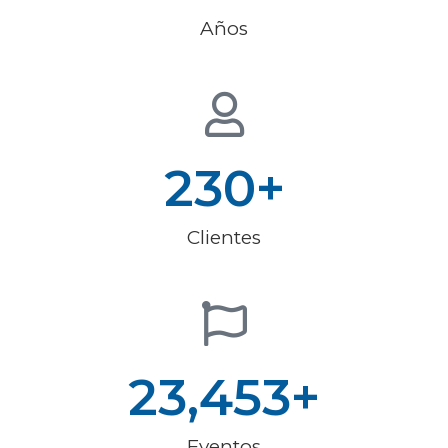
Años
230
+
Clientes
23,453
+
Eventos