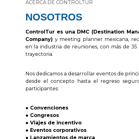
ACERCA DE CONTROLTUR
NOSOTROS
Control
Tur
es
una
DMC
(
Destination
Man
Company
)
y
meeting
planner
mexicana,
re
en
la
industria
de
reuniones,
con
más
de
35
trayectoria.
Nos
dedicamos
a
desarrollar
eventos
de
princ
desde
el
concepto
hasta
el
regreso
segur
participantes:
●
Convenciones
●
Congresos
●
Viajes
de
incentivo
●
Eventos
corporativos
●
Lanzamientos
de
marca