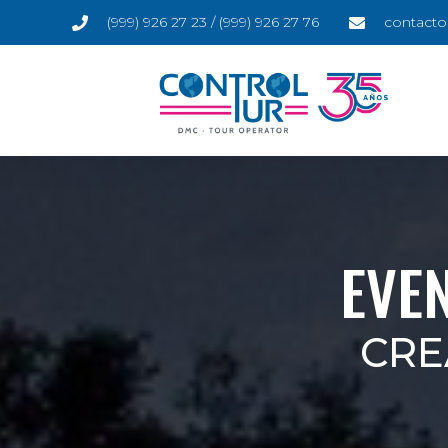
(999) 926 27 23 / (999) 926 27 76
contacto
EVE
CRE