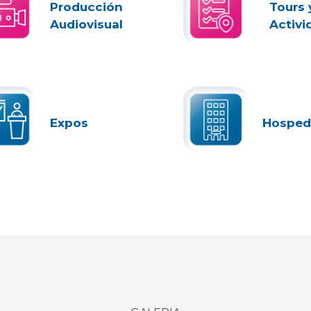
Producción
Tours 
Audiovisual
Activi
Expos
Hosped