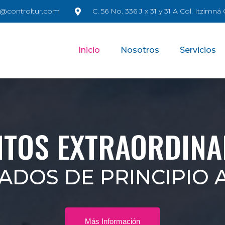
@controltur.com
C. 56 No. 336 J x 31 y 31 A Col. Itzimn
Inicio
Nosotros
Servicios
NTOS EXTRAORDINA
ADOS DE PRINCIPIO A
Más Información