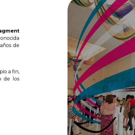
agment
conocida
años
de
ipio
a
fin,
o
de
los