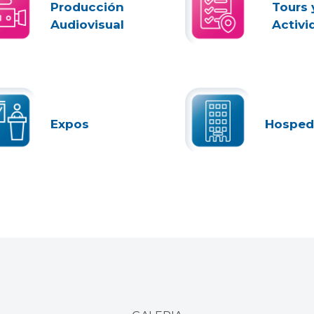
Producción
Tours 
Audiovisual
Activi
Expos
Hosped