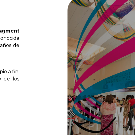
agment
conocida
años
de
ipio
a
fin,
o
de
los