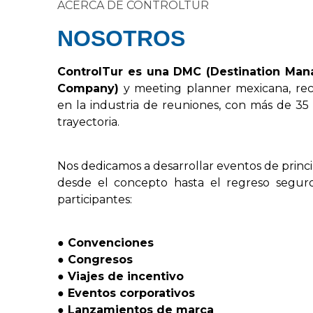
ACERCA DE CONTROLTUR
NOSOTROS
Control
Tur
es
una
DMC
(
Destination
Man
Company
)
y
meeting
planner
mexicana,
re
en
la
industria
de
reuniones,
con
más
de
35
trayectoria.
Nos
dedicamos
a
desarrollar
eventos
de
princ
desde
el
concepto
hasta
el
regreso
segur
participantes:
●
Convenciones
●
Congresos
●
Viajes
de
incentivo
●
Eventos
corporativos
●
Lanzamientos
de
marca