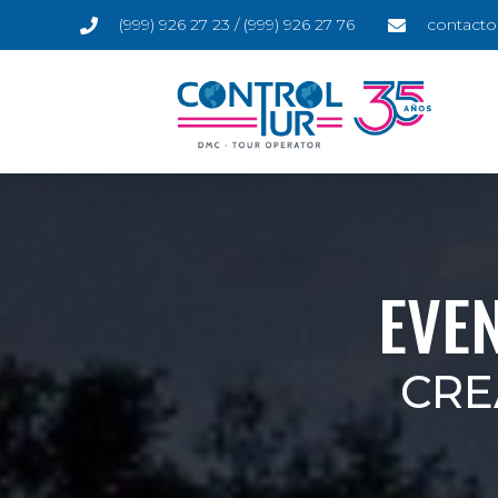
(999) 926 27 23 / (999) 926 27 76
contacto
EVE
CRE