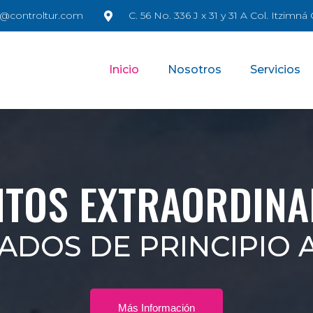
@controltur.com
C. 56 No. 336 J x 31 y 31 A Col. Itzimn
Inicio
Nosotros
Servicios
NTOS EXTRAORDINA
ADOS DE PRINCIPIO A
Más Información