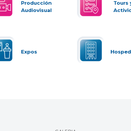
Producción
Tours 
Audiovisual
Activi
Expos
Hosped