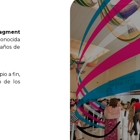
agment
conocida
años
de
ipio
a
fin,
o
de
los