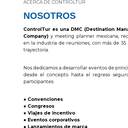
ACERCA DE CONTROLTUR
NOSOTROS
Control
Tur
es
una
DMC
(
Destination
Man
Company
)
y
meeting
planner
mexicana,
re
en
la
industria
de
reuniones,
con
más
de
35
trayectoria.
Nos
dedicamos
a
desarrollar
eventos
de
princ
desde
el
concepto
hasta
el
regreso
segur
participantes:
●
Convenciones
●
Congresos
●
Viajes
de
incentivo
●
Eventos
corporativos
●
Lanzamientos
de
marca